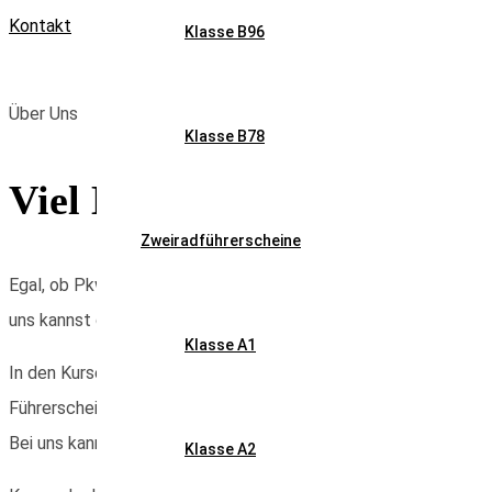
Kontakt
Klasse B96
Über Uns
Klasse B78
Viel Erfahrung und Einfü
Zweiradführerscheine
Egal, ob Pkw, Motorrad oder Roller – wir begleiten dich auf dei
uns kannst du den Führerschein für alle Pkw- und Motorradkla
Klasse A1
In den Kursen bereiten wir dich intensiv und ausführlich auf d
Führerscheinprüfung gehen.
Bei uns kannst du dein Lerntempo selbst bestimmen und die F
Klasse A2