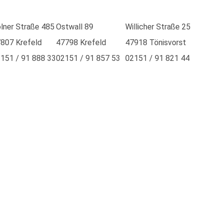
lner Straße 485
Ostwall 89
Willicher Straße 25
807 Krefeld
47798 Krefeld
47918 Tönisvorst
151 / 91 888 33
02151 / 91 857 53
02151 / 91 821 44